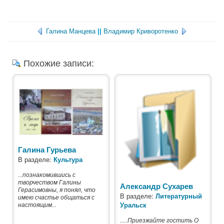
Галина Манцева
||
Владимир Криворотенко
Похожие записи:
Галина Гурьева
В разделе:
Культура
...познакомившись с
творчеством Галины
Александр Сухарев
Герасимовны, я понял, что
В разделе:
Литературный
имею счастье общаться с
Уральск
настоящим...
.....Приезжайте гостить О